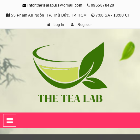
infor.thetealab.us@gmail.com
0965878420
55 Phạm An Ngôn, TP. Thủ Đức, TP. HCM
7:00 SA - 18:00 CH
Log In
Register
The Tea Lab
Trang Thông Tin Về Trà