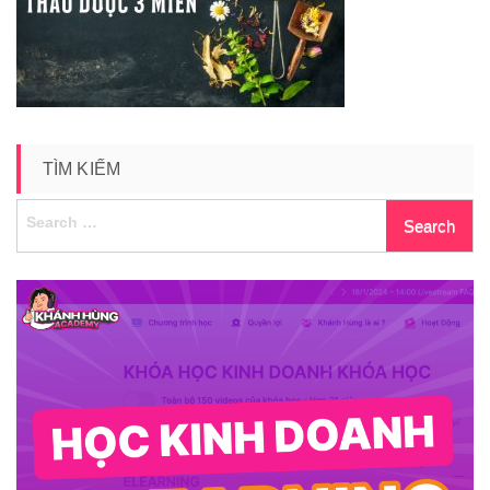
17
TÌM KIẾM
Search
for: