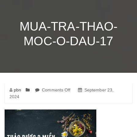
MUA-TRA-THAO-
MOC-O-DAU-17
pbn
Comments Off
on
September 23,
2024
mua-
tra-
thao-
moc-
o-
dau-