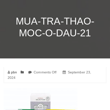
MUA-TRA-THAO-
MOC-O-DAU-21
pbn
Comments Off
on
September 23,
2024
mua-
tra-
thao-
moc-
o-
dau-