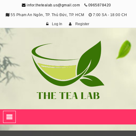
infor.thetealab.us@gmail.com
0965878420
55 Phạm An Ngôn, TP. Thủ Đức, TP. HCM
7:00 SA - 18:00 CH
Log In
Register
The Tea Lab
Trang Thông Tin Về Trà