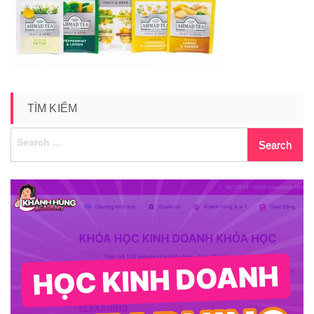
21
TÌM KIẾM
Search
for: