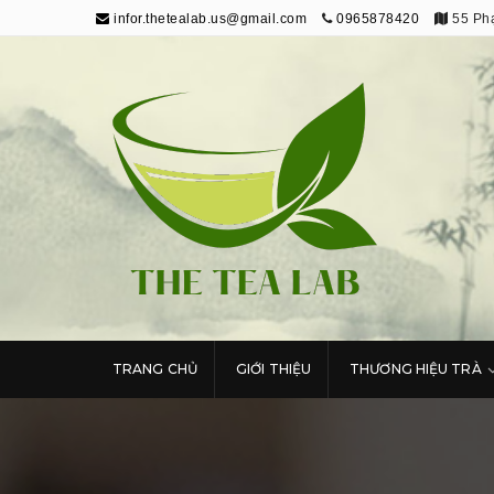
infor.thetealab.us@gmail.com
0965878420
55 Phạ
The Tea Lab
Trang Thông Tin Về Trà
TRANG CHỦ
GIỚI THIỆU
THƯƠNG HIỆU TRÀ