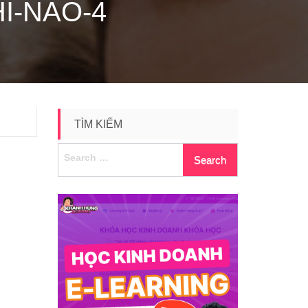
I-NAO-4
TÌM KIẾM
Search
for: