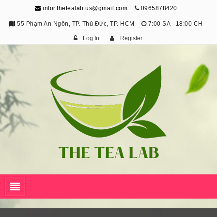
infor.thetealab.us@gmail.com
0965878420
55 Phạm An Ngôn, TP. Thủ Đức, TP. HCM
7:00 SA - 18:00 CH
Log In
Register
The Tea Lab
Trang Thông Tin Về Trà