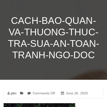
CACH-BAO-QUAN-
VA-THUONG-THUC-
TRA-SUA-AN-TOAN-
TRANH-NGO-DOC
pbn
Comments Off
on
June 26, 2025
cach-
bao-