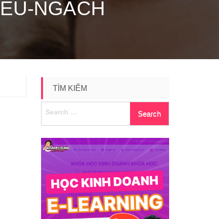
IEU-NGACH
TÌM KIẾM
Search
for: