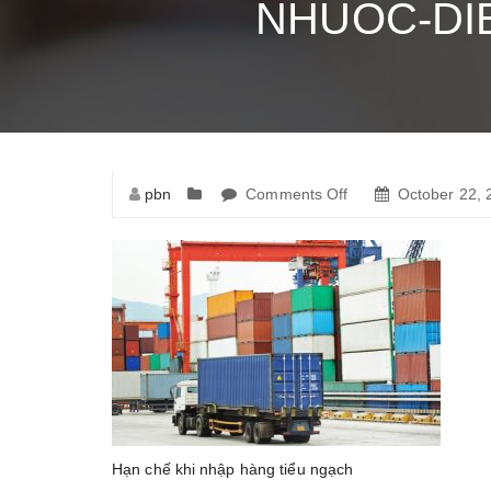
NHUOC-DI
pbn
Comments Off
on
October 22, 
nhuoc-
diem-
cua-
nhap-
hang-
tieu-
ngach
Hạn chế khi nhập hàng tiểu ngạch