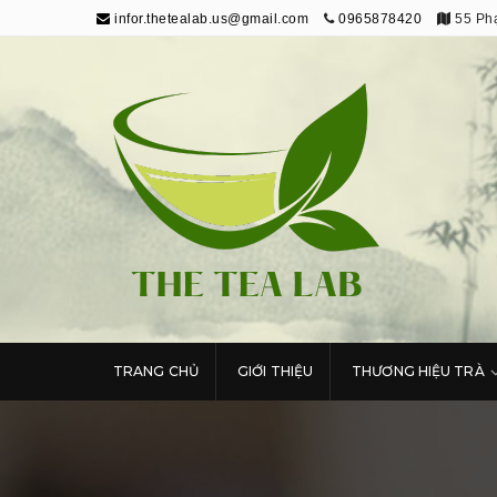
infor.thetealab.us@gmail.com
0965878420
55 Phạ
The Tea Lab
Trang Thông Tin Về Trà
TRANG CHỦ
GIỚI THIỆU
THƯƠNG HIỆU TRÀ