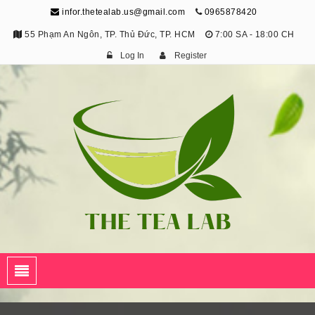
infor.thetealab.us@gmail.com
0965878420
55 Phạm An Ngôn, TP. Thủ Đức, TP. HCM
7:00 SA - 18:00 CH
Log In
Register
The Tea Lab
Trang Thông Tin Về Trà