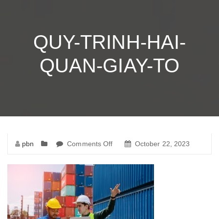
QUY-TRINH-HAI-
QUAN-GIAY-TO
pbn
Comments Off
on
October 22, 2023
quy-
trinh-
hai-
quan-
giay-
to