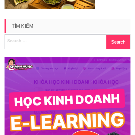
TÌM KIẾM
Search
for: