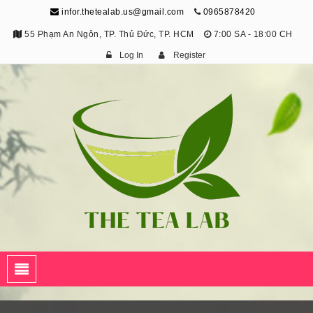
infor.thetealab.us@gmail.com
0965878420
55 Phạm An Ngôn, TP. Thủ Đức, TP. HCM
7:00 SA - 18:00 CH
Log In
Register
The Tea Lab
Trang Thông Tin Về Trà