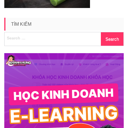
TÌM KIẾM
Search
for: