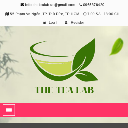
infor.thetealab.us@gmail.com
0965878420
55 Phạm An Ngôn, TP. Thủ Đức, TP. HCM
7:00 SA - 18:00 CH
Log In
Register
The Tea Lab
Trang Thông Tin Về Trà