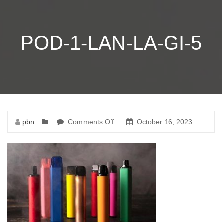
POD-1-LAN-LA-GI-5
pbn
Comments Off
on
October 16, 2023
pod-
1-
lan-
la-
gi-
5