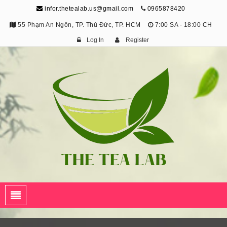
infor.thetealab.us@gmail.com
0965878420
55 Phạm An Ngôn, TP. Thủ Đức, TP. HCM
7:00 SA - 18:00 CH
Log In
Register
The Tea Lab
Trang Thông Tin Về Trà