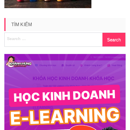
TÌM KIẾM
Search
for: