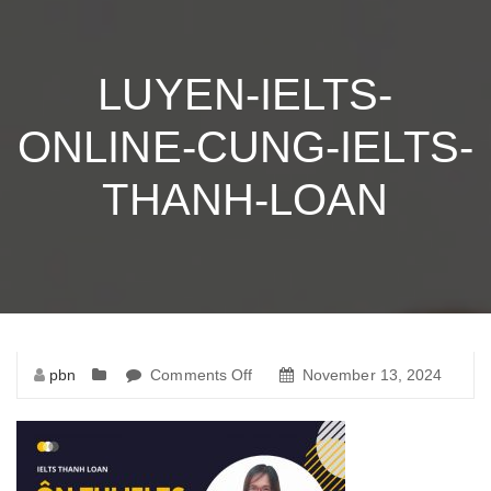
LUYEN-IELTS-
ONLINE-CUNG-IELTS-
THANH-LOAN
pbn
Comments Off
on
November 13, 2024
luyen-
ielts-
online-
cung-