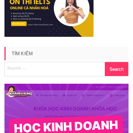
ielts-
thanh-
loan
TÌM KIẾM
Search
for: