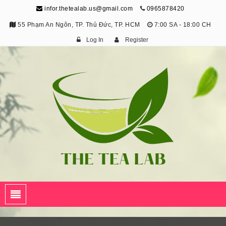
infor.thetealab.us@gmail.com
0965878420
55 Phạm An Ngôn, TP. Thủ Đức, TP. HCM
7:00 SA - 18:00 CH
Log In
Register
The Tea Lab
Trang Thông Tin Về Trà