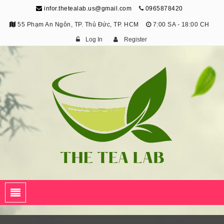
infor.thetealab.us@gmail.com
0965878420
55 Phạm An Ngôn, TP. Thủ Đức, TP. HCM
7:00 SA - 18:00 CH
Log In
Register
The Tea Lab
Trang Thông Tin Về Trà