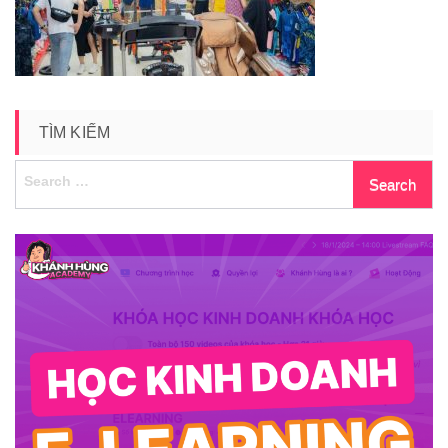
TÌM KIẾM
Search
for: