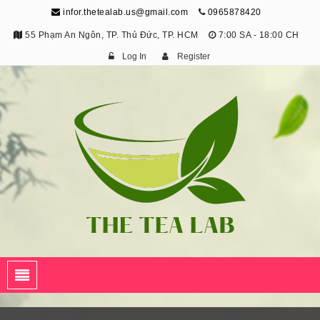
infor.thetealab.us@gmail.com
0965878420
55 Phạm An Ngôn, TP. Thủ Đức, TP. HCM
7:00 SA - 18:00 CH
Log In
Register
The Tea Lab
Trang Thông Tin Về Trà