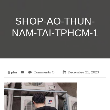
SHOP-AO-THUN-
NAM-TAI-TPHCM-1
pbn
Comments Off
on
December 21, 2023
shop-
ao-
thun-
nam-
tai-
tphcm-