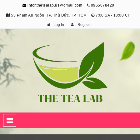
infor.thetealab.us@gmail.com
0965878420
55 Phạm An Ngôn, TP. Thủ Đức, TP. HCM
7:00 SA - 18:00 CH
Log In
Register
The Tea Lab
Trang Thông Tin Về Trà