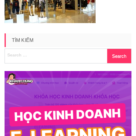
9
TÌM KIẾM
Search
for: