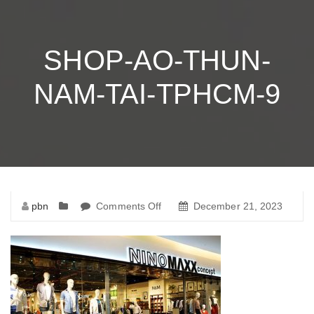
SHOP-AO-THUN-
NAM-TAI-TPHCM-9
pbn
Comments Off
on
December 21, 2023
shop-
ao-
thun-
nam-
tai-
tphcm-