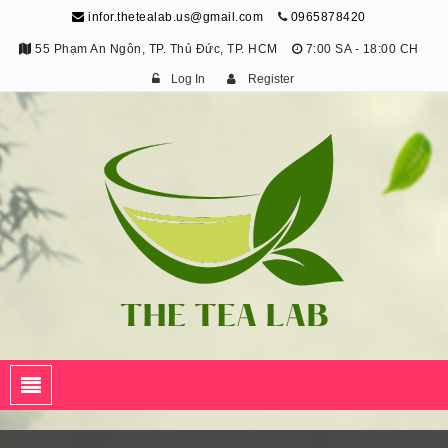
infor.thetealab.us@gmail.com
0965878420
55 Phạm An Ngôn, TP. Thủ Đức, TP. HCM
7:00 SA - 18:00 CH
Log In
Register
The Tea Lab
Trang Thông Tin Về Trà