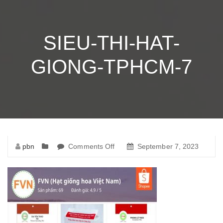
SIEU-THI-HAT-
GIONG-TPHCM-7
pbn
Comments Off
on
September 7, 2023
sieu-
thi-
hat-
giong-
tphcm-
7