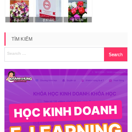
TÌM KIẾM
Search
for: