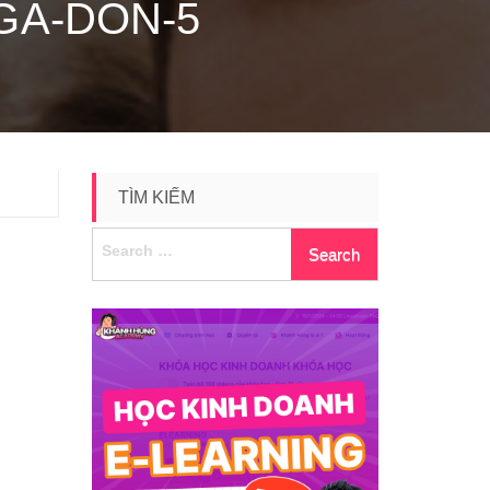
GA-DON-5
TÌM KIẾM
Search
for: