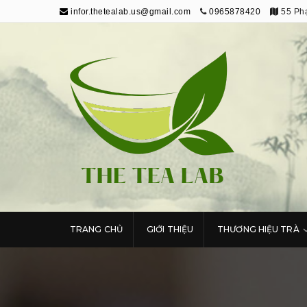
infor.thetealab.us@gmail.com
0965878420
55 Phạ
The Tea Lab
Trang Thông Tin Về Trà
TRANG CHỦ
GIỚI THIỆU
THƯƠNG HIỆU TRÀ