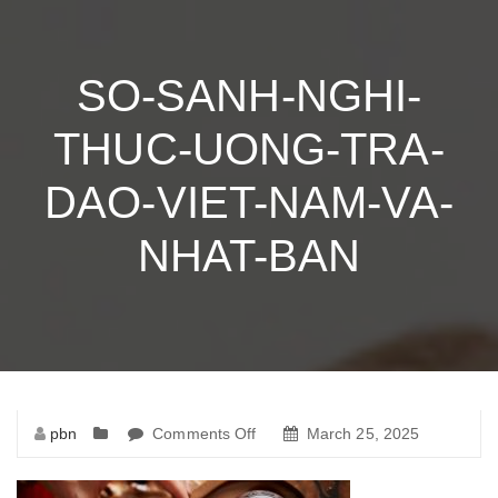
SO-SANH-NGHI-
THUC-UONG-TRA-
DAO-VIET-NAM-VA-
NHAT-BAN
pbn
Comments Off
on
March 25, 2025
so-
sanh-