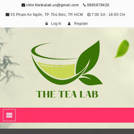
infor.thetealab.us@gmail.com
0965878420
55 Phạm An Ngôn, TP. Thủ Đức, TP. HCM
7:00 SA - 18:00 CH
Log In
Register
The Tea Lab
Trang Thông Tin Về Trà