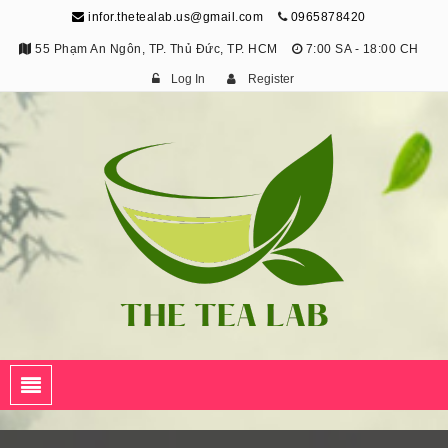
infor.thetealab.us@gmail.com
0965878420
55 Phạm An Ngôn, TP. Thủ Đức, TP. HCM
7:00 SA - 18:00 CH
Log In
Register
The Tea Lab
Trang Thông Tin Về Trà