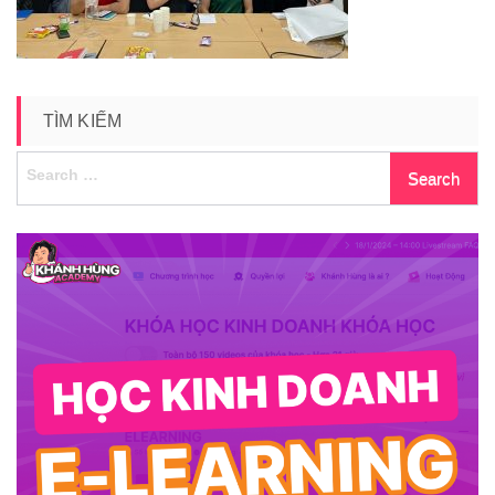
TÌM KIẾM
Search
for: