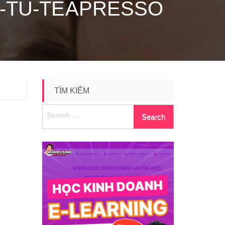
M-TU-TEAPRESSO
TÌM KIẾM
Search
for: