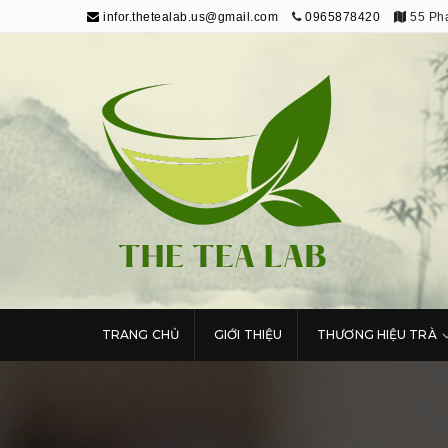
infor.thetealab.us@gmail.com
0965878420
55 Phạ
The Tea Lab
Trang Thông Tin Về Trà
TRANG CHỦ
GIỚI THIỆU
THƯƠNG HIỆU TRÀ