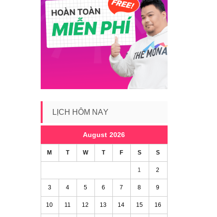
LỊCH HÔM NAY
August 2026
M
T
W
T
F
S
S
1
2
3
4
5
6
7
8
9
10
11
12
13
14
15
16