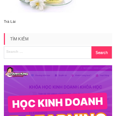
Trà Lài
TÌM KIẾM
Search
for: