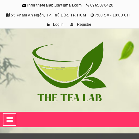
infor.thetealab.us@gmail.com
0965878420
55 Phạm An Ngôn, TP. Thủ Đức, TP. HCM
7:00 SA - 18:00 CH
Log In
Register
The Tea Lab
Trang Thông Tin Về Trà