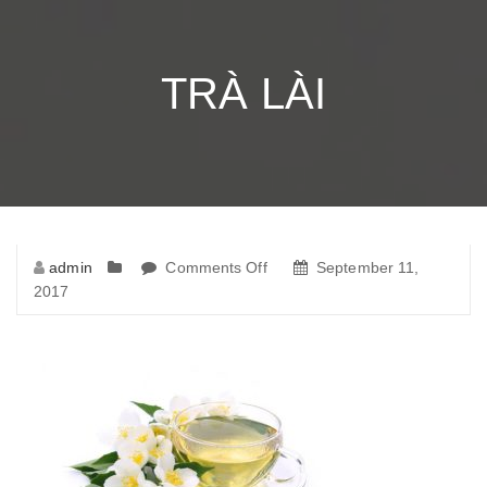
TRÀ LÀI
admin
Comments Off
on
September 11,
2017
Trà
Lài