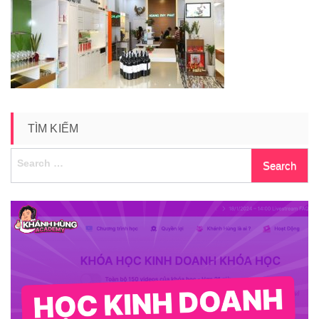
duy-
phat-
home
TÌM KIẾM
Search
for: