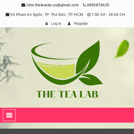
infor.thetealab.us@gmail.com
0965878420
55 Phạm An Ngôn, TP. Thủ Đức, TP. HCM
7:00 SA - 18:00 CH
Log In
Register
The Tea Lab
Trang Thông Tin Về Trà