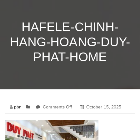
HAFELE-CHINH-
HANG-HOANG-DUY-
PHAT-HOME
pbn
Comments Off
on
October 15, 2025
hafele-
chinh-
hang-
hoang-