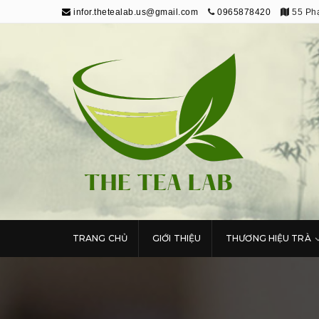
infor.thetealab.us@gmail.com
0965878420
55 Phạ
The Tea Lab
Trang Thông Tin Về Trà
TRANG CHỦ
GIỚI THIỆU
THƯƠNG HIỆU TRÀ