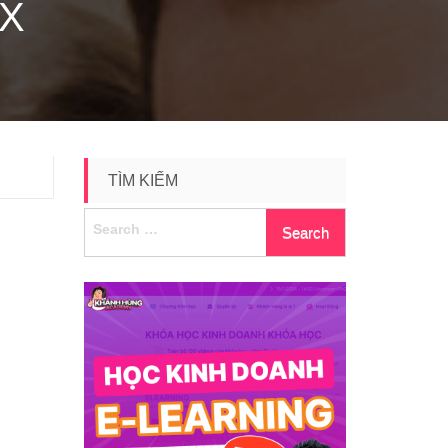
X
TÌM KIẾM
Search
for: