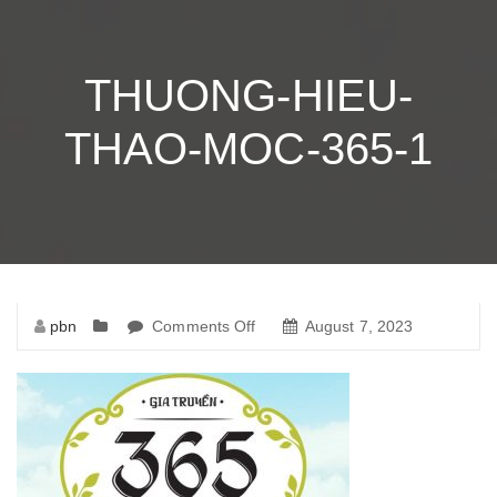
THUONG-HIEU-
THAO-MOC-365-1
pbn
Comments Off
on
August 7, 2023
thuong-
hieu-
thao-
moc-
365-
1