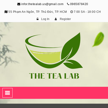
infor.thetealab.us@gmail.com
0965878420
55 Phạm An Ngôn, TP. Thủ Đức, TP. HCM
7:00 SA - 18:00 CH
Log In
Register
The Tea Lab
Trang Thông Tin Về Trà