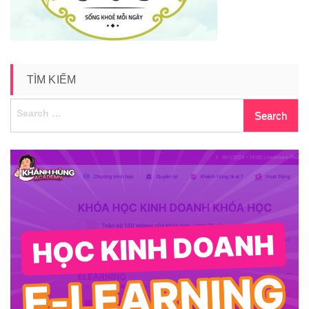
TÌM KIẾM
Search
for: