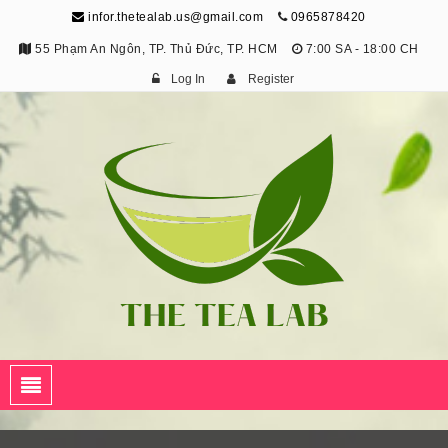
infor.thetealab.us@gmail.com
0965878420
55 Phạm An Ngôn, TP. Thủ Đức, TP. HCM
7:00 SA - 18:00 CH
Log In
Register
The Tea Lab
Trang Thông Tin Về Trà