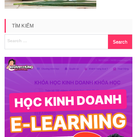
TÌM KIẾM
Search
for: