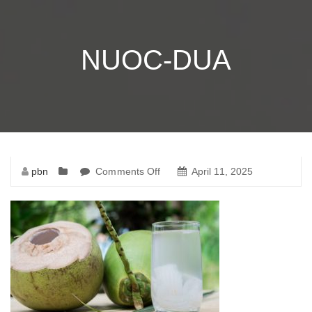
NUOC-DUA
pbn
Comments Off
on
April 11, 2025
nuoc-
dua