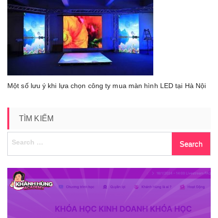
luu-
y-
khi-
lua-
chon-
cong-
ty-
mua-
Một số lưu ý khi lựa chọn công ty mua màn hình LED tại Hà Nội
man-
hinh-
led-
TÌM KIẾM
tai-
ha-
Search
noi
for: