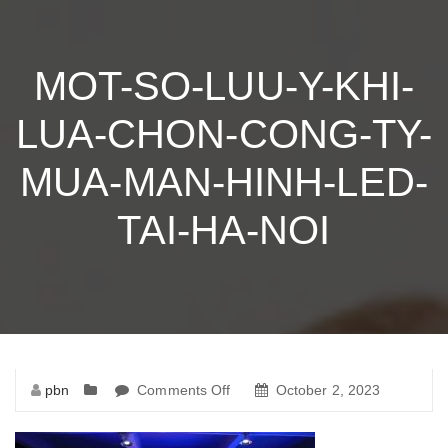
MOT-SO-LUU-Y-KHI-
LUA-CHON-CONG-TY-
MUA-MAN-HINH-LED-
TAI-HA-NOI
pbn
Comments Off
on
October 2, 2023
mot-
so-