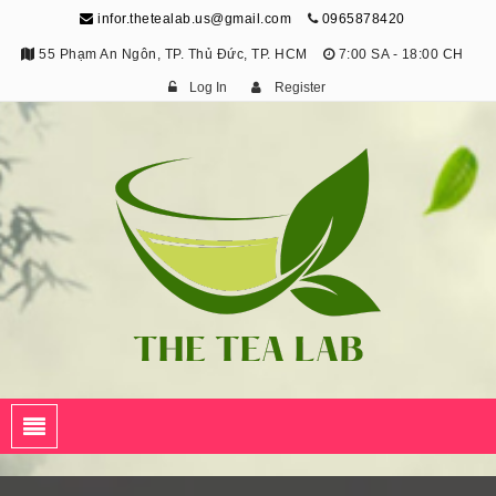
infor.thetealab.us@gmail.com
0965878420
55 Phạm An Ngôn, TP. Thủ Đức, TP. HCM
7:00 SA - 18:00 CH
Log In
Register
The Tea Lab
Trang Thông Tin Về Trà