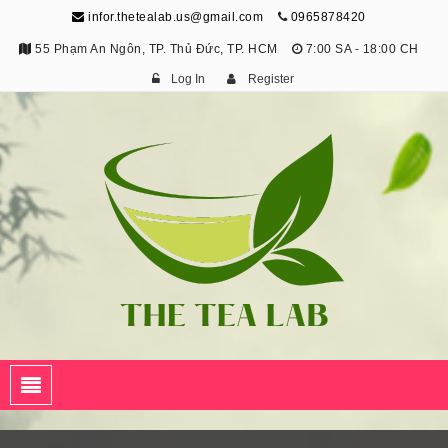
infor.thetealab.us@gmail.com
0965878420
55 Phạm An Ngôn, TP. Thủ Đức, TP. HCM
7:00 SA - 18:00 CH
Log In
Register
The Tea Lab
Trang Thông Tin Về Trà