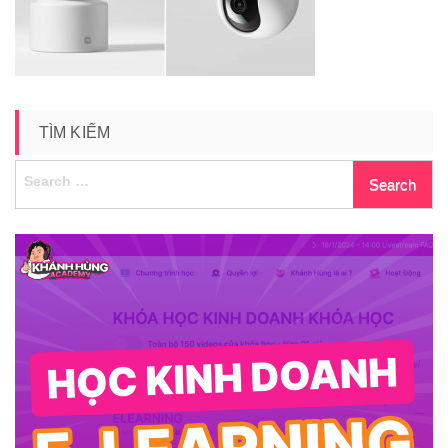
TÌM KIẾM
Search
for: