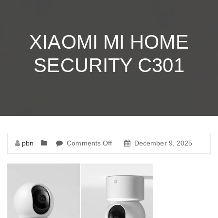
XIAOMI MI HOME
SECURITY C301
pbn
Comments Off
on
December 9, 2025
Xiaomi
Mi
Home
Security
C301