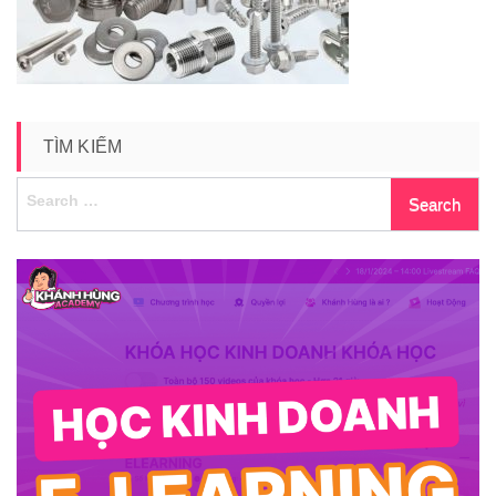
TÌM KIẾM
Search
for: