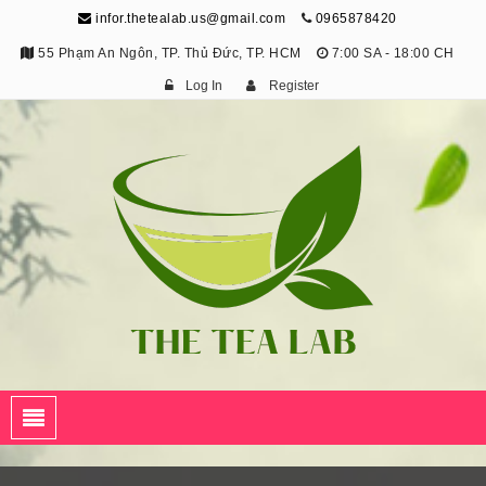
infor.thetealab.us@gmail.com
0965878420
55 Phạm An Ngôn, TP. Thủ Đức, TP. HCM
7:00 SA - 18:00 CH
Log In
Register
The Tea Lab
Trang Thông Tin Về Trà