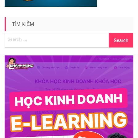
TÌM KIẾM
Search
for: