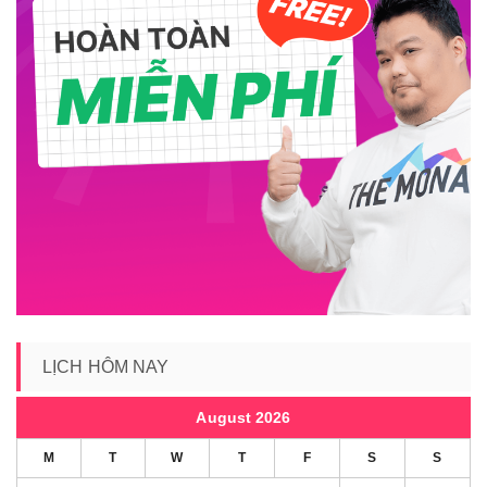
LỊCH HÔM NAY
August 2026
M
T
W
T
F
S
S