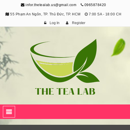
infor.thetealab.us@gmail.com
0965878420
55 Phạm An Ngôn, TP. Thủ Đức, TP. HCM
7:00 SA - 18:00 CH
Log In
Register
The Tea Lab
Trang Thông Tin Về Trà