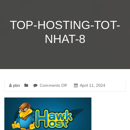
TOP-HOSTING-TOT-
NHAT-8
pbn
Comments Off
on
April 11, 2024
top-
hosting-
tot-
nhat-
8