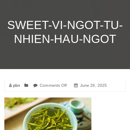
SWEET-VI-NGOT-TU-
NHIEN-HAU-NGOT
pbn
Comments Off
on
June 26, 2025
sweet-
vi-
ngot-
tu-
nhien-
hau-