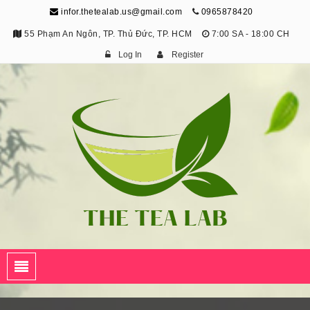
infor.thetealab.us@gmail.com
0965878420
55 Phạm An Ngôn, TP. Thủ Đức, TP. HCM
7:00 SA - 18:00 CH
Log In
Register
The Tea Lab
Trang Thông Tin Về Trà