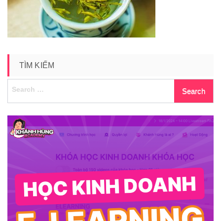
ngot
TÌM KIẾM
Search
for: