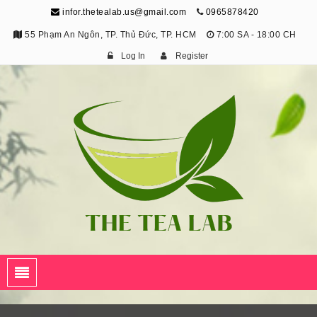
infor.thetealab.us@gmail.com
0965878420
55 Phạm An Ngôn, TP. Thủ Đức, TP. HCM
7:00 SA - 18:00 CH
Log In
Register
The Tea Lab
Trang Thông Tin Về Trà