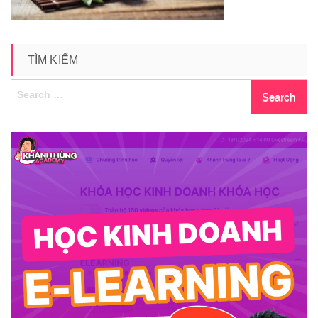
TÌM KIẾM
Search
for: