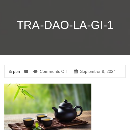
TRA-DAO-LA-GI-1
pbn
Comments Off
on
September 9, 2024
tra-
dao-
la-
gi-
1