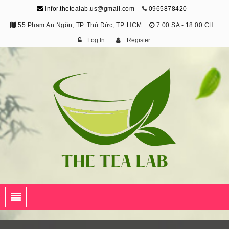
infor.thetealab.us@gmail.com
0965878420
55 Phạm An Ngôn, TP. Thủ Đức, TP. HCM
7:00 SA - 18:00 CH
Log In
Register
The Tea Lab
Trang Thông Tin Về Trà