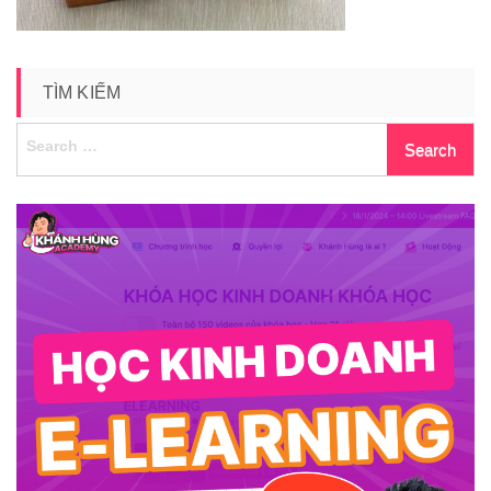
TÌM KIẾM
Search
for: