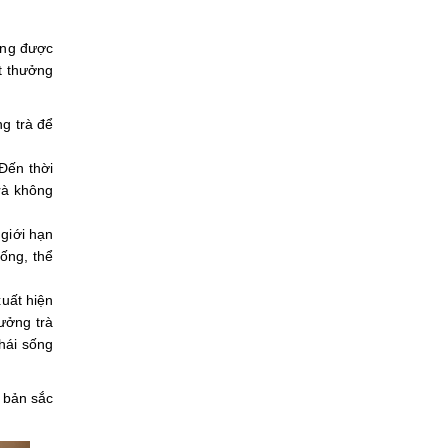
hông được
t thưởng
g trà để
Đến thời
rà không
giới hạn
hống, thể
xuất hiện
ưởng trà
thái sống
 bản sắc