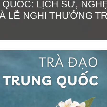
QUỐC: LỊCH SỬ, NGH
À LỄ NGHI THƯỞNG T