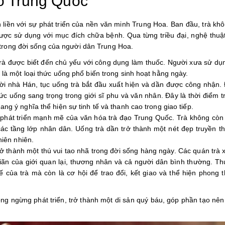
ạo Trung Quốc
n liền với sự phát triển của nền văn minh Trung Hoa. Ban đầu, trà k
ợc sử dụng với mục đích chữa bệnh. Qua từng triều đại, nghệ thuậ
 trong đời sống của người dân Trung Hoa.
trà được biết đến chủ yếu với công dụng làm thuốc. Người xưa sử dụn
là một loại thức uống phổ biến trong sinh hoạt hằng ngày.
ời nhà Hán, tục uống trà bắt đầu xuất hiện và dần được công nhận. 
c uống sang trọng trong giới sĩ phu và văn nhân. Đây là thời điểm t
g ý nghĩa thể hiện sự tinh tế và thanh cao trong giao tiếp.
phát triển mạnh mẽ của văn hóa trà đạo Trung Quốc. Trà không còn 
các tầng lớp nhân dân. Uống trà dần trở thành một nét đẹp truyền t
hiên nhiên.
trở thành một thú vui tao nhã trong đời sống hàng ngày. Các quán trà 
giãn của giới quan lại, thương nhân và cả người dân bình thường. Th
 của trà mà còn là cơ hội để trao đổi, kết giao và thể hiện phong 
ng ngừng phát triển, trở thành một di sản quý báu, góp phần tạo nên