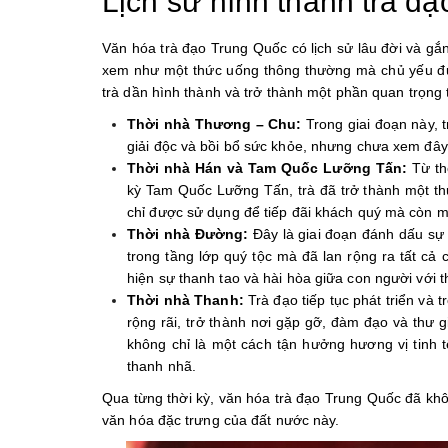
Lịch sử hình thành trà đ
Văn hóa trà đạo Trung Quốc có lịch sử lâu đời và gắ
xem như một thức uống thông thường mà chủ yếu đư
trà dần hình thành và trở thành một phần quan trọng
Thời nhà Thương – Chu:
Trong giai đoạn này, 
giải độc và bồi bổ sức khỏe, nhưng chưa xem đây 
Thời nhà Hán và Tam Quốc Lưỡng Tấn:
Từ th
kỳ Tam Quốc Lưỡng Tấn, trà đã trở thành một thứ
chỉ được sử dụng để tiếp đãi khách quý mà còn man
Thời nhà Đường:
Đây là giai đoạn đánh dấu sự 
trong tầng lớp quý tộc mà đã lan rộng ra tất cả 
hiện sự thanh tao và hài hòa giữa con người với t
Thời nhà Thanh:
Trà đạo tiếp tục phát triển và 
rộng rãi, trở thành nơi gặp gỡ, đàm đạo và thư 
không chỉ là một cách tận hưởng hương vị tinh tế
thanh nhã.
Qua từng thời kỳ, văn hóa trà đạo Trung Quốc đã khô
văn hóa đặc trưng của đất nước này.