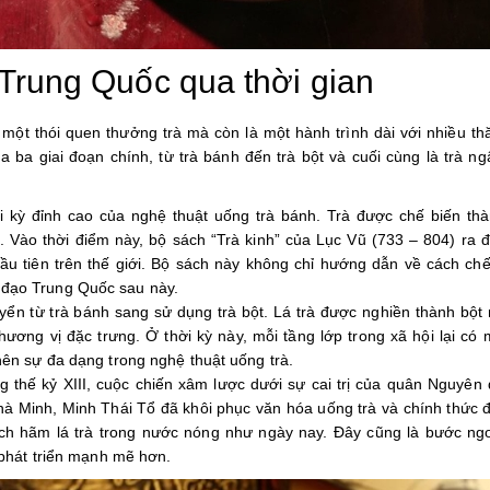
 Trung Quốc qua thời gian
một thói quen thưởng trà mà còn là một hành trình dài với nhiều th
qua ba giai đoạn chính, từ trà bánh đến trà bột và cuối cùng là trà n
i kỳ đỉnh cao của nghệ thuật uống trà bánh. Trà được chế biến th
. Vào thời điểm này, bộ sách “Trà kinh” của Lục Vũ (733 – 804) ra đ
đầu tiên trên thế giới. Bộ sách này không chỉ hướng dẫn về cách ch
 đạo Trung Quốc sau này.
ển từ trà bánh sang sử dụng trà bột. Lá trà được nghiền thành bột 
ơng vị đặc trưng. Ở thời kỳ này, mỗi tầng lớp trong xã hội lại có 
nên sự đa dạng trong nghệ thuật uống trà.
 thế kỷ XIII, cuộc chiến xâm lược dưới sự cai trị của quân Nguyên 
nhà Minh, Minh Thái Tổ đã khôi phục văn hóa uống trà và chính thức 
ách hãm lá trà trong nước nóng như ngày nay. Đây cũng là bước ng
à phát triển mạnh mẽ hơn.