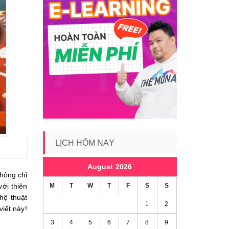
LỊCH HÔM NAY
August 2026
hông chỉ
M
T
W
T
F
S
S
với thiên
hệ thuật
1
2
iết này!
3
4
5
6
7
8
9