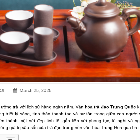
Off
on
March 25, 2025
Trà
Đạo
thưởng trà với lịch sử hàng ngàn năm. Văn hóa
trà đạo Trung Quốc
k
Trung
 triết lý sống, tinh thần thanh tao và sự tôn trọng giữa con người 
Quốc:
ển thành một nét đẹp tinh tế, gắn liền với phong tục, lễ nghi và ng
Lịch
g giá trị sâu sắc của trà đạo trong nền văn hóa Trung Hoa qua bài v
Sử,
Nghệ