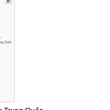
Thuật
Pha
Trà
và
Lễ
Nghi
Thưởng
c
Trà
ung Quốc