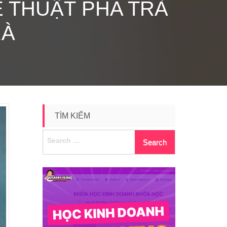
Ệ THUẬT PHA TRÀ
RÀ
TÌM KIẾM
Search
for: