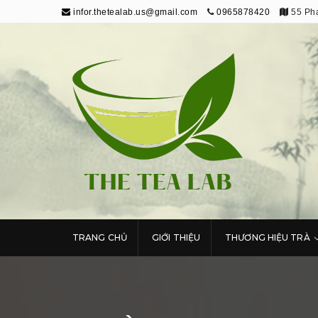
infor.thetealab.us@gmail.com
0965878420
55 Phạ
The Tea Lab
Trang Thông Tin Về Trà
TRANG CHỦ
GIỚI THIỆU
THƯƠNG HIỆU TRÀ