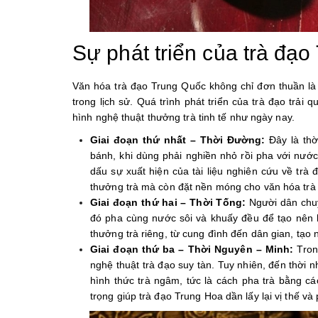
Sự phát triển của trà đạo
Văn hóa trà đạo Trung Quốc không chỉ đơn thuần là 
trong lịch sử. Quá trình phát triển của trà đạo trải 
hình nghệ thuật thưởng trà tinh tế như ngày nay.
Giai đoạn thứ nhất – Thời Đường:
Đây là thờ
bánh, khi dùng phải nghiền nhỏ rồi pha với nước
dấu sự xuất hiện của tài liệu nghiên cứu về trà 
thưởng trà mà còn đặt nền móng cho văn hóa trà
Giai đoạn thứ hai – Thời Tống:
Người dân chuy
đó pha cùng nước sôi và khuấy đều để tạo nên hư
thưởng trà riêng, từ cung đình đến dân gian, tạo 
Giai đoạn thứ ba – Thời Nguyên – Minh:
Trong
nghệ thuật trà đạo suy tàn. Tuy nhiên, đến thời 
hình thức trà ngâm, tức là cách pha trà bằng c
trọng giúp trà đạo Trung Hoa dần lấy lại vị thế v