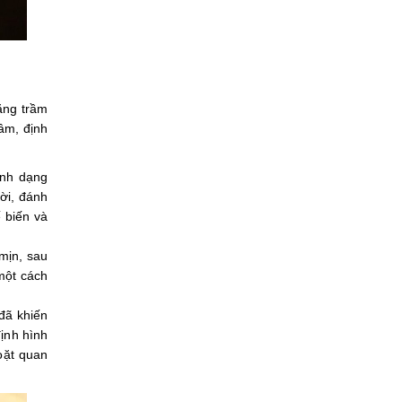
ăng trầm
gâm, định
ành dạng
ời, đánh
ế biến và
mịn, sau
một cách
đã khiến
định hình
oặt quan