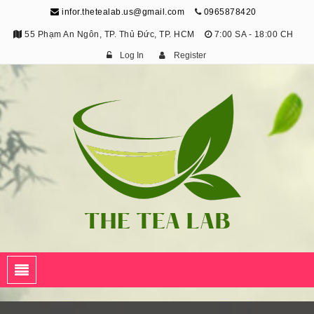
infor.thetealab.us@gmail.com
0965878420
55 Phạm An Ngôn, TP. Thủ Đức, TP. HCM
7:00 SA - 18:00 CH
Log In
Register
The Tea Lab
Trang Thông Tin Về Trà