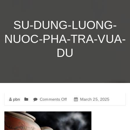
SU-DUNG-LUONG-
NUOC-PHA-TRA-VUA-
DU
pbn
Comments Off
on
March 25, 2025
su-
dung-
luong-
nuoc-