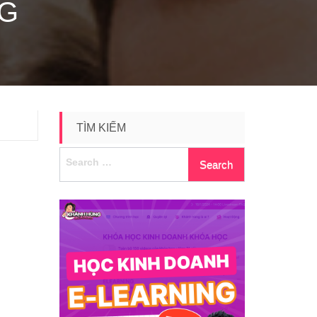
NG
TÌM KIẾM
Search
for: