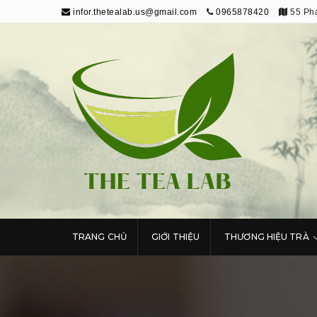
infor.thetealab.us@gmail.com
0965878420
55 Phạ
The Tea Lab
Trang Thông Tin Về Trà
TRANG CHỦ
GIỚI THIỆU
THƯƠNG HIỆU TRÀ