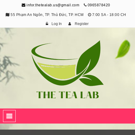
infor.thetealab.us@gmail.com
0965878420
55 Phạm An Ngôn, TP. Thủ Đức, TP. HCM
7:00 SA - 18:00 CH
Log In
Register
The Tea Lab
Trang Thông Tin Về Trà