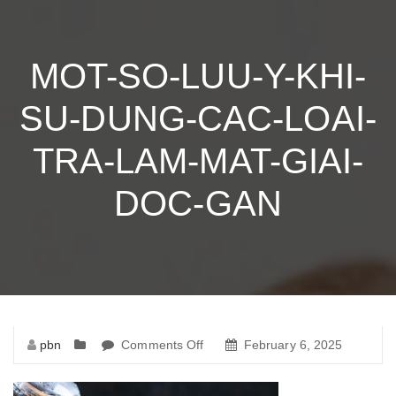
MOT-SO-LUU-Y-KHI-
SU-DUNG-CAC-LOAI-
TRA-LAM-MAT-GIAI-
DOC-GAN
pbn
Comments Off
on
February 6, 2025
mot-
so-