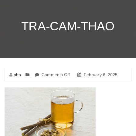
TRA-CAM-THAO
pbn
Comments Off
on
February 6, 2025
tra-
cam-
thao