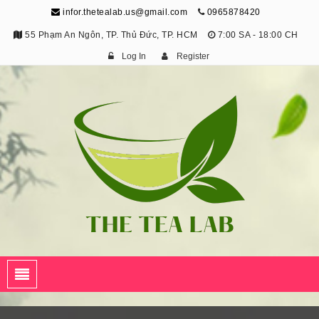
infor.thetealab.us@gmail.com
0965878420
55 Phạm An Ngôn, TP. Thủ Đức, TP. HCM
7:00 SA - 18:00 CH
Log In
Register
The Tea Lab
Trang Thông Tin Về Trà