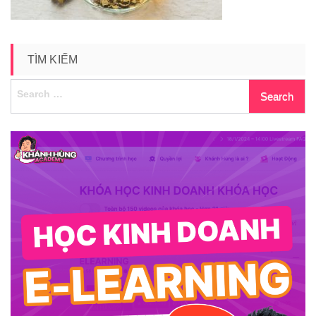
TÌM KIẾM
Search
for: