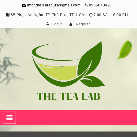
infor.thetealab.us@gmail.com
0965878420
55 Phạm An Ngôn, TP. Thủ Đức, TP. HCM
7:00 SA - 18:00 CH
Log In
Register
The Tea Lab
Trang Thông Tin Về Trà