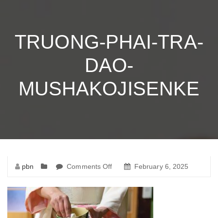
TRUONG-PHAI-TRA-
DAO-
MUSHAKOJISENKE
pbn
Comments Off
on
February 6, 2025
truong-
phai-
tra-
dao-