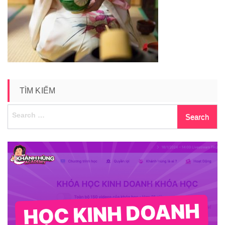
mushakojisenke
TÌM KIẾM
Search
for: