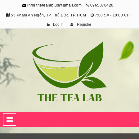
infor.thetealab.us@gmail.com
0965878420
55 Phạm An Ngôn, TP. Thủ Đức, TP. HCM
7:00 SA - 18:00 CH
Log In
Register
The Tea Lab
Trang Thông Tin Về Trà