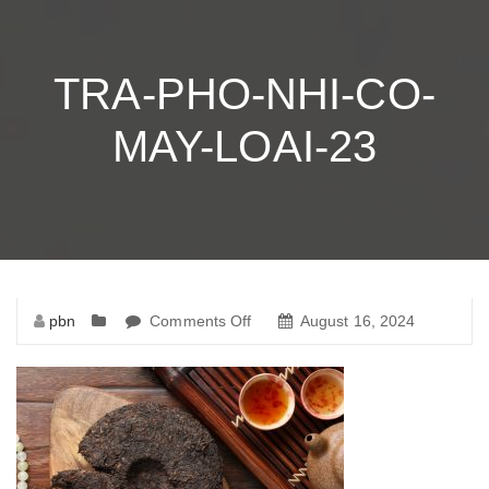
TRA-PHO-NHI-CO-
MAY-LOAI-23
pbn
Comments Off
on
August 16, 2024
tra-
pho-
nhi-
co-
may-
loai-