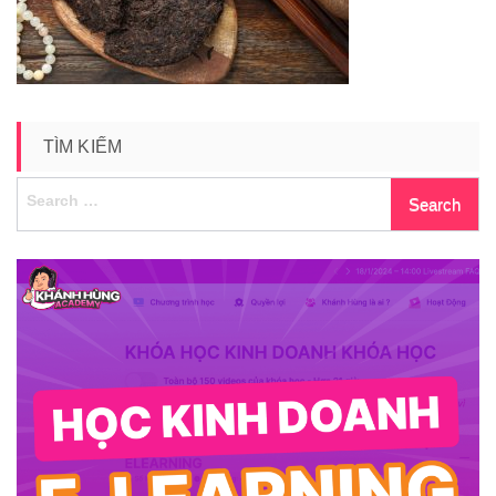
23
TÌM KIẾM
Search
for: