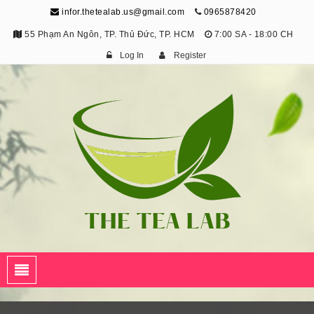
infor.thetealab.us@gmail.com
0965878420
55 Phạm An Ngôn, TP. Thủ Đức, TP. HCM
7:00 SA - 18:00 CH
Log In
Register
The Tea Lab
Trang Thông Tin Về Trà