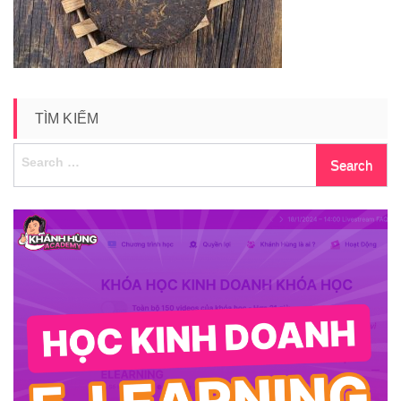
6
TÌM KIẾM
Search
for: