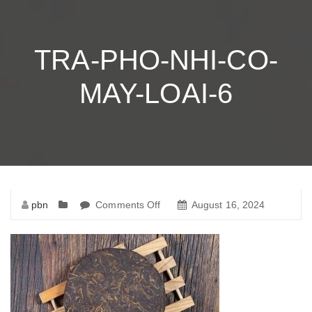
TRA-PHO-NHI-CO-
MAY-LOAI-6
pbn
Comments Off
on
August 16, 2024
tra-
pho-
nhi-
co-
may-
loai-