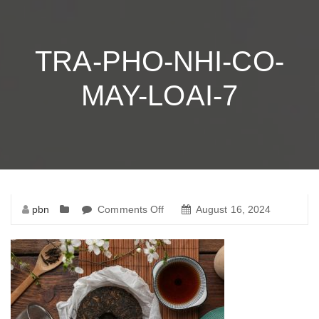
TRA-PHO-NHI-CO-
MAY-LOAI-7
pbn
Comments Off
on
August 16, 2024
tra-
pho-
nhi-
co-
may-
loai-