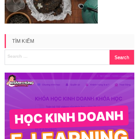
7
TÌM KIẾM
Search
for: