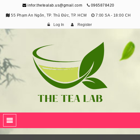
infor.thetealab.us@gmail.com
0965878420
55 Phạm An Ngôn, TP. Thủ Đức, TP. HCM
7:00 SA - 18:00 CH
Log In
Register
The Tea Lab
Trang Thông Tin Về Trà