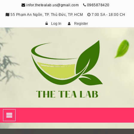
infor.thetealab.us@gmail.com
0965878420
55 Phạm An Ngôn, TP. Thủ Đức, TP. HCM
7:00 SA - 18:00 CH
Log In
Register
The Tea Lab
Trang Thông Tin Về Trà