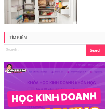
25
TÌM KIẾM
Search
for: