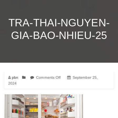
TRA-THAI-NGUYEN-
GIA-BAO-NHIEU-25
pbn
Comments Off
on
September 25,
2024
tra-
thai-
nguyen-
gia-
bao-
nhieu-