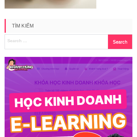
TÌM KIẾM
Search
for: