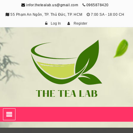
infor.thetealab.us@gmail.com
0965878420
55 Phạm An Ngôn, TP. Thủ Đức, TP. HCM
7:00 SA - 18:00 CH
Log In
Register
The Tea Lab
Trang Thông Tin Về Trà