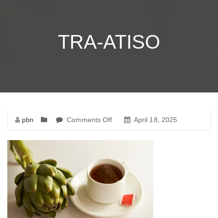
TRA-ATISO
pbn
Comments Off
on
April 18, 2025
tra-
atiso