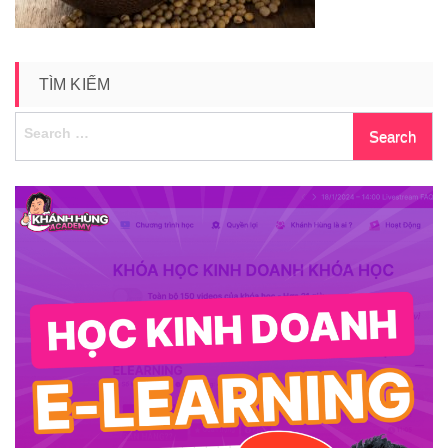
TÌM KIẾM
Search
for: