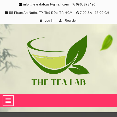
infor.thetealab.us@gmail.com
0965878420
55 Phạm An Ngôn, TP. Thủ Đức, TP. HCM
7:00 SA - 18:00 CH
Log In
Register
The Tea Lab
Trang Thông Tin Về Trà