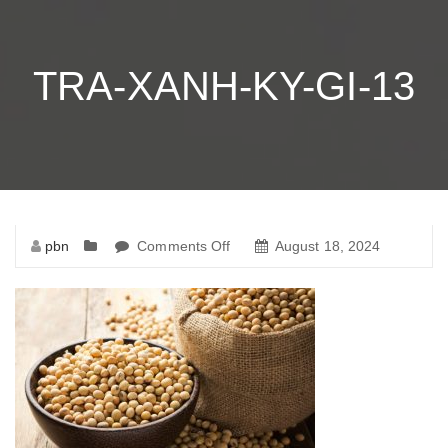
TRA-XANH-KY-GI-13
pbn
Comments Off
on
August 18, 2024
tra-
xanh-
ky-
gi-
13