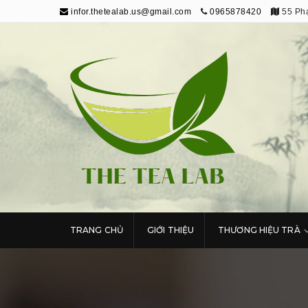
infor.thetealab.us@gmail.com
0965878420
55 Phạ
The Tea Lab
Trang Thông Tin Về Trà
TRANG CHỦ
GIỚI THIỆU
THƯƠNG HIỆU TRÀ