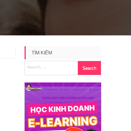
TÌM KIẾM
Search
for: