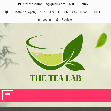
infor.thetealab.us@gmail.com
0965878420
55 Phạm An Ngôn, TP. Thủ Đức, TP. HCM
7:00 SA - 18:00 CH
Log In
Register
The Tea Lab
Trang Thông Tin Về Trà