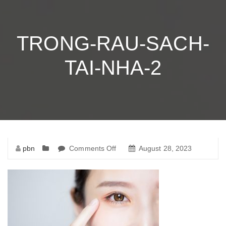
TRONG-RAU-SACH-
TAI-NHA-2
pbn
Comments Off
on
August 28, 2023
trong-
rau-
sach-
tai-
nha-
2