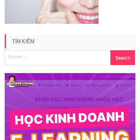
TÌM KIẾM
Search
for: