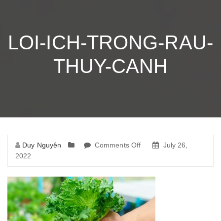
LOI-ICH-TRONG-RAU-
THUY-CANH
Duy Nguyên
Comments Off
on
July 26,
2022
loi-
ich-
trong-
rau-
thuy-
canh