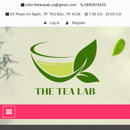
infor.thetealab.us@gmail.com
0965878420
55 Phạm An Ngôn, TP. Thủ Đức, TP. HCM
7:00 SA - 18:00 CH
Log In
Register
The Tea Lab
Trang Thông Tin Về Trà