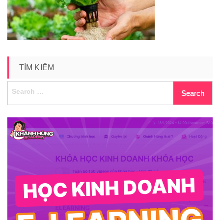
TÌM KIẾM
Search
for: