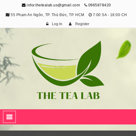
infor.thetealab.us@gmail.com
0965878420
55 Phạm An Ngôn, TP. Thủ Đức, TP. HCM
7:00 SA - 18:00 CH
Log In
Register
The Tea Lab
Trang Thông Tin Về Trà