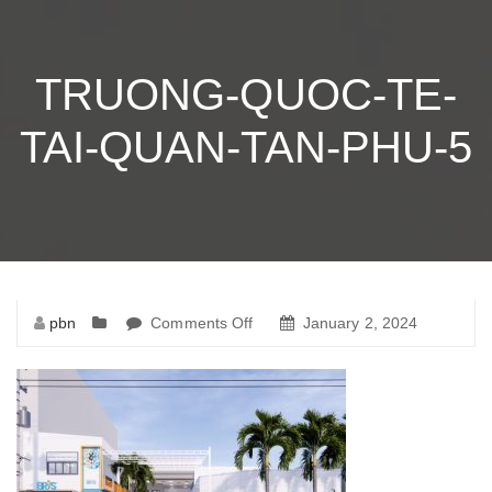
TRUONG-QUOC-TE-
TAI-QUAN-TAN-PHU-5
pbn
Comments Off
on
January 2, 2024
truong-
quoc-
te-
tai-
quan-
tan-