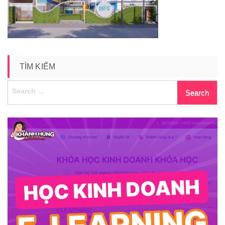
phu-
5
TÌM KIẾM
Search
for: