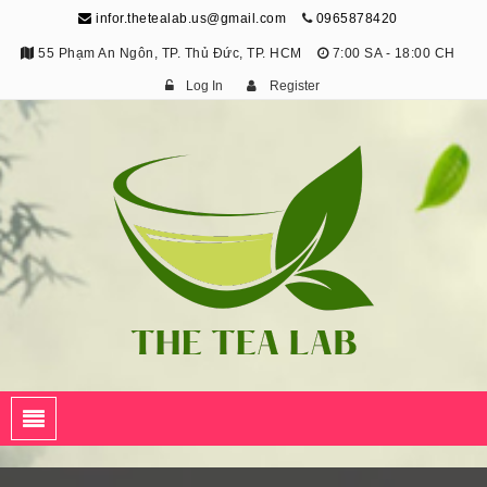
infor.thetealab.us@gmail.com
0965878420
55 Phạm An Ngôn, TP. Thủ Đức, TP. HCM
7:00 SA - 18:00 CH
Log In
Register
The Tea Lab
Trang Thông Tin Về Trà