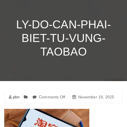
LY-DO-CAN-PHAI-
BIET-TU-VUNG-
TAOBAO
pbn
Comments Off
on
November 18, 2025
ly-
do-
can-
phai-