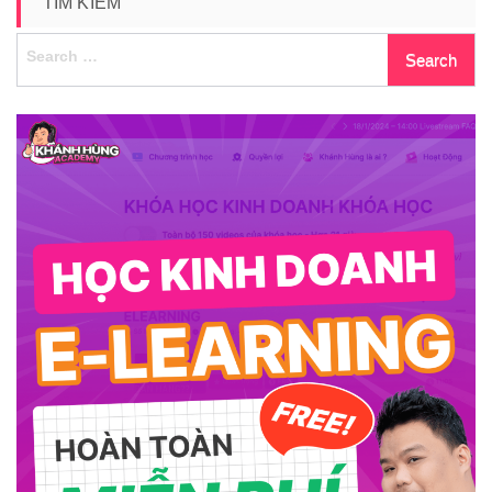
TÌM KIẾM
Search
for: