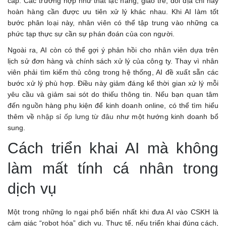
cấp. Các trường hợp như thất lạc hàng, giao trễ, đổi địa chỉ hay
hoàn hàng cần được ưu tiên xử lý khác nhau. Khi AI làm tốt
bước phân loại này, nhân viên có thể tập trung vào những ca
phức tạp thực sự cần sự phán đoán của con người.
Ngoài ra, AI còn có thể gợi ý phản hồi cho nhân viên dựa trên
lịch sử đơn hàng và chính sách xử lý của công ty. Thay vì nhân
viên phải tìm kiếm thủ công trong hệ thống, AI đề xuất sẵn các
bước xử lý phù hợp. Điều này giảm đáng kể thời gian xử lý mỗi
yêu cầu và giảm sai sót do thiếu thông tin. Nếu bạn quan tâm
đến nguồn hàng phụ kiện để kinh doanh online, có thể tìm hiểu
thêm về
nhập sỉ ốp lưng từ đâu
như một hướng kinh doanh bổ
sung.
Cách triển khai AI mà không
làm mất tính cá nhân trong
dịch vụ
Một trong những lo ngại phổ biến nhất khi đưa AI vào CSKH là
cảm giác “robot hóa” dịch vụ. Thực tế, nếu triển khai đúng cách,