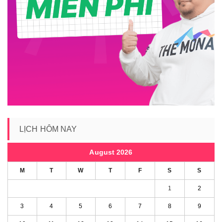
LỊCH HÔM NAY
August 2026
M
T
W
T
F
S
S
1
2
3
4
5
6
7
8
9