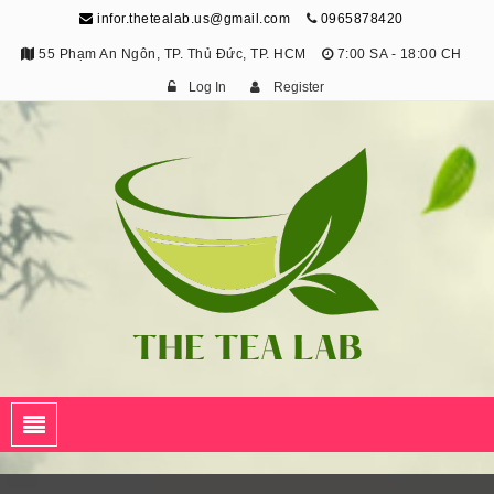
infor.thetealab.us@gmail.com
0965878420
55 Phạm An Ngôn, TP. Thủ Đức, TP. HCM
7:00 SA - 18:00 CH
Log In
Register
The Tea Lab
Trang Thông Tin Về Trà