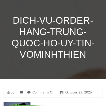
DICH-VU-ORDER-
HANG-TRUNG-
QUOC-HO-UY-TIN-
VOMINHTHIEN
pbn
Comments Off
on
October 29, 2025
dich-
vu-