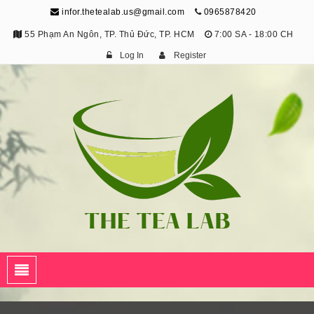
infor.thetealab.us@gmail.com
0965878420
55 Phạm An Ngôn, TP. Thủ Đức, TP. HCM
7:00 SA - 18:00 CH
Log In
Register
The Tea Lab
Trang Thông Tin Về Trà