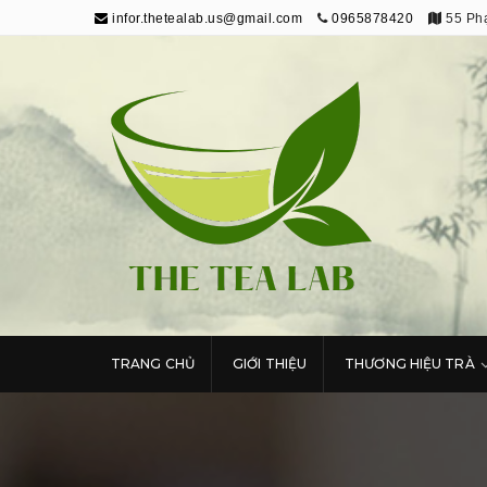
infor.thetealab.us@gmail.com
0965878420
55 Phạ
The Tea Lab
Trang Thông Tin Về Trà
TRANG CHỦ
GIỚI THIỆU
THƯƠNG HIỆU TRÀ