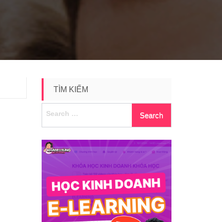
TÌM KIẾM
Search
for: